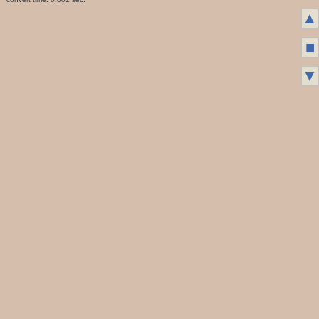
▲
■
▼