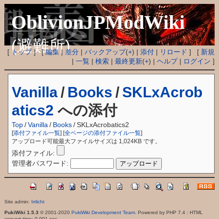
OblivionJPModWiki
(避難所)
[
トップ
] [
編集
|
差分
|
バックアップ
(
+
) |
添付
|
リロード
] [
新規
|
一覧
|
検索
|
最終更新
(
+
) |
ヘルプ
|
ログイン
]
Vanilla
/
Books
/
SKLxAcrob
atics2
への添付
Top
/
Vanilla
/
Books
/
SKLxAcrobatics2
[
添付ファイル一覧
] [
全ページの添付ファイル一覧
]
アップロード可能最大ファイルサイズは 1,024KB です。
添付ファイル:
管理者パスワード:
Site admin:
Irrlicht
PukiWiki 1.5.3
© 2001-2020
PukiWiki Development Team
. Powered by PHP 7.4 : HTML
convert time: 0.001 sec.