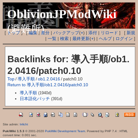
OblivionJPModWiki
(避難所)
[
トップ
] [
編集
|
差分
|
バックアップ
(
+
) |
添付
|
リロード
] [
新規
|
一覧
|
検索
|
最終更新
(
+
) |
ヘルプ
|
ログイン
]
Backlinks for: 導入手順/ob1.
2.0416/patch0.10
Top
/
導入手順
/
ob1.2.0416
/
patch0.10
Return to 導入手順/ob1.2.0416/patch0.10
導入手順
(1940d)
日本語化パッチ
(391d)
Site admin:
Irrlicht
PukiWiki 1.5.3
© 2001-2020
PukiWiki Development Team
. Powered by PHP 7.4 : HTML
convert time: 0.001 sec.