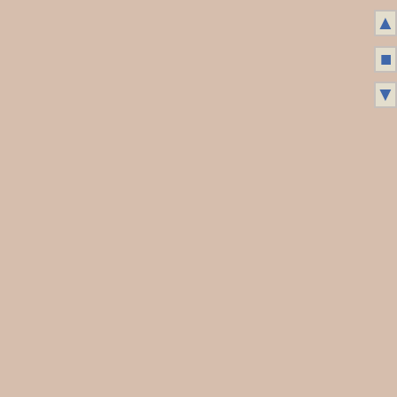
▲
■
▼