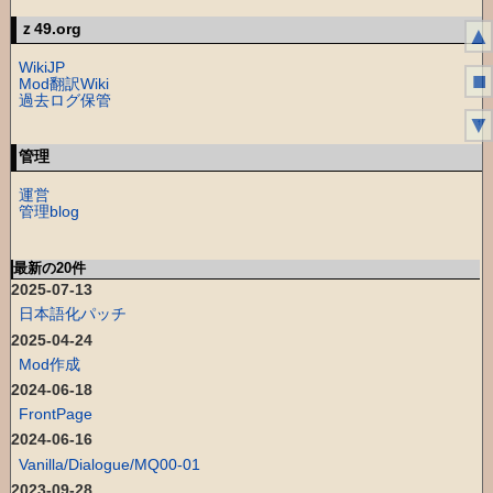
ｚ49.org
▲
WikiJP
■
Mod翻訳Wiki
過去ログ保管
▼
↑
管理
運営
管理blog
最新の20件
2025-07-13
日本語化パッチ
2025-04-24
Mod作成
2024-06-18
FrontPage
2024-06-16
Vanilla/Dialogue/MQ00-01
2023-09-28