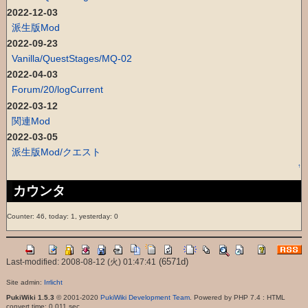
2022-12-03
派生版Mod
2022-09-23
Vanilla/QuestStages/MQ-02
2022-04-03
Forum/20/logCurrent
2022-03-12
関連Mod
2022-03-05
派生版Mod/クエスト
↑
カウンタ
Counter: 46, today: 1, yesterday: 0
(6571d)
Last-modified: 2008-08-12 (火) 01:47:41
Site admin:
Irrlicht
PukiWiki 1.5.3
© 2001-2020
PukiWiki Development Team
. Powered by PHP 7.4 : HTML
convert time: 0.011 sec.