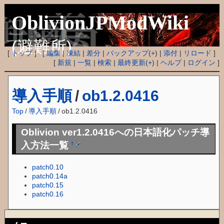
OblivionJPModWiki
(避難所)
[
トップ
] [
編集
|
凍結
|
差分
|
バックアップ
(
+
) |
添付
|
リロード
]
[
新規
|
一覧
|
検索
|
最終更新
(
+
) |
ヘルプ
|
ログイン
]
導入手順
/
ob1.2.0416
Top
/
導入手順
/
ob1.2.0416
Oblivion ver1.2.0416への日本語化パッチ導
入方法一覧
†
patch0.10
patch0.14a
patch0.15
patch0.16