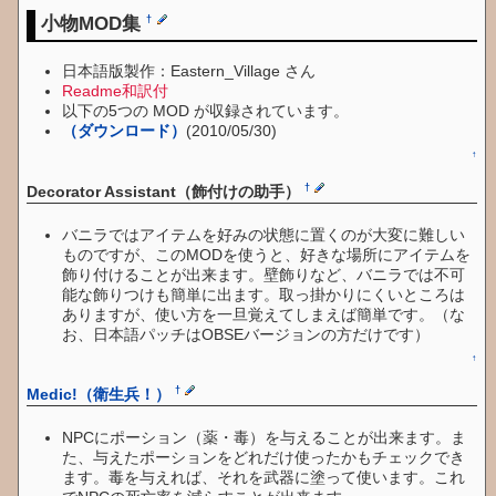
小物MOD集
†
日本語版製作：Eastern_Village さん
Readme和訳付
以下の5つの MOD が収録されています。
（ダウンロード）
(2010/05/30)
↑
†
Decorator Assistant（飾付けの助手）
バニラではアイテムを好みの状態に置くのが大変に難しい
ものですが、このMODを使うと、好きな場所にアイテムを
飾り付けることが出来ます。壁飾りなど、バニラでは不可
能な飾りつけも簡単に出ます。取っ掛かりにくいところは
ありますが、使い方を一旦覚えてしまえば簡単です。（な
お、日本語パッチはOBSEバージョンの方だけです）
↑
†
Medic!（衛生兵！）
NPCにポーション（薬・毒）を与えることが出来ます。ま
た、与えたポーションをどれだけ使ったかもチェックでき
ます。毒を与えれば、それを武器に塗って使います。これ