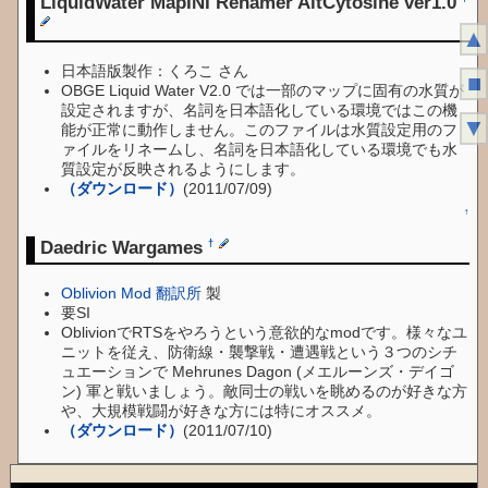
LiquidWater MapINI Renamer AltCytosine ver1.0
▲
日本語版製作：くろこ さん
■
OBGE Liquid Water V2.0 では一部のマップに固有の水質が
設定されますが、名詞を日本語化している環境ではこの機
▼
能が正常に動作しません。このファイルは水質設定用のフ
ァイルをリネームし、名詞を日本語化している環境でも水
質設定が反映されるようにします。
（ダウンロード）
(2011/07/09)
↑
Daedric Wargames
†
Oblivion Mod 翻訳所
製
要SI
OblivionでRTSをやろうという意欲的なmodです。様々なユ
ニットを従え、防衛線・襲撃戦・遭遇戦という３つのシチ
ュエーションで Mehrunes Dagon (メエルーンズ・デイゴ
ン) 軍と戦いましょう。敵同士の戦いを眺めるのが好きな方
や、大規模戦闘が好きな方には特にオススメ。
（ダウンロード）
(2011/07/10)