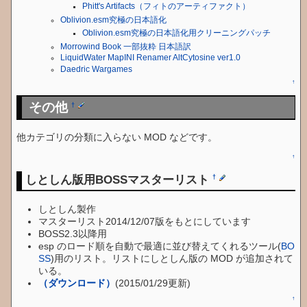
Phitt's Artifacts（フィトのアーティファクト）
Oblivion.esm究極の日本語化
Oblivion.esm究極の日本語化用クリーニングパッチ
Morrowind Book 一部抜粋 日本語訳
LiquidWater MapINI Renamer AltCytosine ver1.0
Daedric Wargames
↑
その他
†
他カテゴリの分類に入らない MOD などです。
↑
しとしん版用BOSSマスターリスト
†
しとしん製作
マスターリスト2014/12/07版をもとにしています
BOSS2.3以降用
esp のロード順を自動で最適に並び替えてくれるツール(
BO
SS
)用のリスト。リストにしとしん版の MOD が追加されて
いる。
（ダウンロード）
(2015/01/29更新)
↑