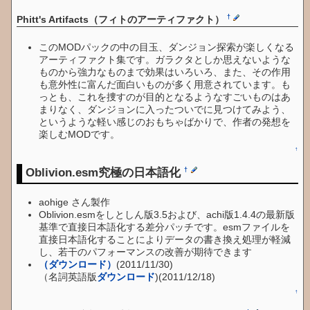
†
Phitt's Artifacts（フィトのアーティファクト）
このMODパックの中の目玉、ダンジョン探索が楽しくなる
アーティファクト集です。ガラクタとしか思えないような
ものから強力なものまで効果はいろいろ、また、その作用
も意外性に富んだ面白いものが多く用意されています。も
っとも、これを捜すのが目的となるようなすごいものはあ
まりなく、ダンジョンに入ったついでに見つけてみよう、
というような軽い感じのおもちゃばかりで、作者の発想を
楽しむMODです。
↑
Oblivion.esm究極の日本語化
†
aohige さん製作
Oblivion.esmをしとしん版3.5および、achi版1.4.4の最新版
基準で直接日本語化する差分パッチです。esmファイルを
直接日本語化することによりデータの書き換え処理が軽減
し、若干のパフォーマンスの改善が期待できます
（ダウンロード）
(2011/11/30)
（名詞英語版
ダウンロード
)(2011/12/18)
↑