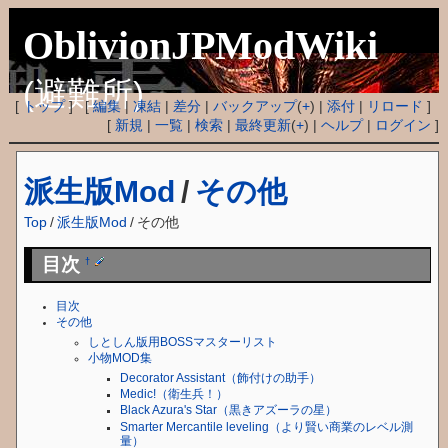
OblivionJPModWiki
(避難所)
[
トップ
] [
編集
|
凍結
|
差分
|
バックアップ
(
+
) |
添付
|
リロード
]
[
新規
|
一覧
|
検索
|
最終更新
(
+
) |
ヘルプ
|
ログイン
]
派生版Mod
/
その他
Top
/
派生版Mod
/
その他
目次
†
目次
その他
しとしん版用BOSSマスターリスト
小物MOD集
Decorator Assistant（飾付けの助手）
Medic!（衛生兵！）
Black Azura's Star（黒きアズーラの星）
Smarter Mercantile leveling（より賢い商業のレベル測
量）