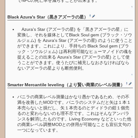
でNPCの死亡率を減らすことが出来ます。
↑
†
Black Azura's Star（黒きアズーラの星）
Azura's Star (アズーラの星) を「黒きアズーラの星」に
変換し、それを媒体としてBlack Soul gem (ブラック・ソウ
ルジェム) を Azura's Star (アズーラの星) のように使うこと
ができます。これにより、手持ちの Black Soul gem (ブラ
ック・ソウルジェム) は再利用可能なヒューマノイドの魂を
捉えることの出来る Azura's Star (アズーラの星) として使
うことができます。使うたびに補充しなおさなければなら
ないアズーラの星よりも断然便利。
↑
†
Smarter Mercantile leveling（より賢い商業のレベル測量）
バニラの商業レベル測量はかなり愚かであるため、その不
満を改善したMODです。バニラのシステムだと矢は１本１
本売らないと損だし、矢１本売るのとディドラの鎧１個売
るのと変わらないのも理不尽です。これはそんなアンバラ
ンスを解消したものです。Living Economy などといった他
の商業レベル調整MODとの併用が可能なことも宣伝文句の
一つになっています。
↑