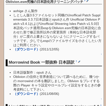
†
Oblivion.esm究極の日本語化用クリーニングパッチ
aohige さん製作
しとしん版3.5ファイルセット同梱のUnofficail Patch Suppl
ementals 3.3.7日本語版とoputiさん作 Unofficial Oblivion P
atch v3.4.1およびUnofficial Shivering Isles Patch v1.5.0日
本語化パッチ適用済espをOblivion.esm究極の日本語化に合
わせた形で修正箇所以外の変更箇所（単純な日本語化部
分）が二度の上書きにならないようにクリーニングするパ
ッチです。少しでもespのファイルサイズを小さくしたい方
はご利用ください。
（ダウンロード）
(2011/12/05)
↑
Morrowind Book 一部抜粋 日本語訳
†
日本語版製作：oputi さん
Oblivion の信仰と世界創造について調べるために、幾つか
の morrowind の本を翻訳しました。Oblvion をプレイする
際の Player キャラ設定やロールプレイ設定をするときの参
考資料にして下さい。
（ダウンロード）
(2011/08/06)
↑
†