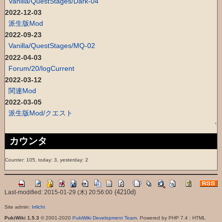
Vanilla/QuestStages/Dark-04
2022-12-03
派生版Mod
2022-09-23
Vanilla/QuestStages/MQ-02
2022-04-03
Forum/20/logCurrent
2022-03-12
関連Mod
2022-03-05
派生版Mod/クエスト
↑
カウンタ
Counter: 105, today: 3, yesterday: 2
(4210d)
Last-modified: 2015-01-29 (木) 20:56:00
Site admin:
Irrlicht
PukiWiki 1.5.3
© 2001-2020
PukiWiki Development Team
. Powered by PHP 7.4 : HTML