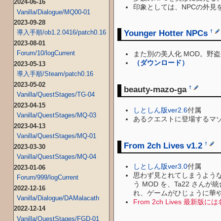
2024-06-16
印象としては、NPCの外見
Vanilla/Dialogue/MQ00-01
2023-09-28
Younger Hotter NPCs
†
導入手順/ob1.2.0416/patch0.16
2023-08-01
Forum/10/logCurrent
また別の美人化 MOD。野
（ダウンロード）
2023-05-13
導入手順/Steam/patch0.16
2023-05-02
beauty-mazo-ga
†
Vanilla/QuestStages/TG-04
2023-04-15
しとしん版ver2.6
付属
Vanilla/QuestStages/MQ-03
あるクエストに登場するマ
2023-04-13
Vanilla/QuestStages/MQ-01
From 2ch Lives v1.2
†
2023-03-30
Vanilla/QuestStages/MQ-04
しとしん版ver3.0
付属
2023-01-06
思わず見とれてしまうような美しい 
Forum/999/logCurrent
う MOD を、Ta22 さん
2022-12-16
れ、ゲームがひじょうに華
Vanilla/Dialogue/DAMalacath
From 2ch Lives
2022-12-14
Vanilla/QuestStages/FGD-01