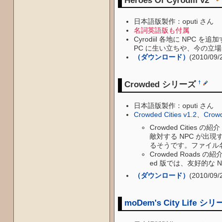
Heroes Of Cyrodiil v2
日本語版製作：oputi さん
名詞英語版も付属
Cyrodiil 各地に NP
PC に生い立ちや、今の立場
（ダウンロード）
(2010/09
Crowded シリーズ
†
日本語版製作：oputi さん
Crowded Cities v1.2
、
Crow
Crowded Citie
敵対する NPC が出
るそうです。ファイル
Crowded Roads
ed 版では、友好的な 
（ダウンロード）
(2010/09/
moDem's City Life シ