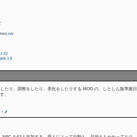
ズ
mes.csv
 1.10
ple 1.8
したり、調整をしたり、美化をしたりする MOD の、しとしん版準拠日
す。
†
 NPC を63人追加する。商人によって行動も、品揃えもかわってお