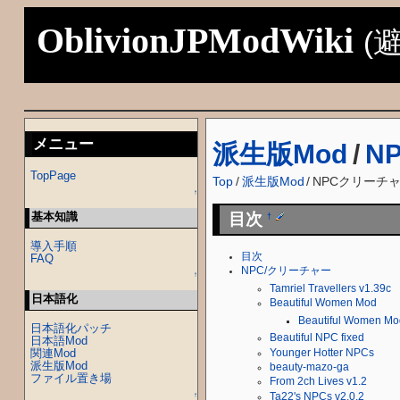
OblivionJPModWiki
(
メニュー
派生版Mod
/
N
TopPage
Top
/
派生版Mod
/
NPCクリーチ
↑
基本知識
目次
†
導入手順
目次
FAQ
NPC/クリーチャー
↑
Tamriel Travellers v1.39c
日本語化
Beautiful Women Mod
Beautiful Women Mo
日本語化パッチ
Beautiful NPC fixed
日本語Mod
関連Mod
Younger Hotter NPCs
派生版Mod
beauty-mazo-ga
ファイル置き場
From 2ch Lives v1.2
↑
Ta22's NPCs v2.0.2