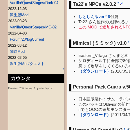
Vanilla/QuestStages/Dark-04
Ta22's NPCs v2.0.2
†
2022-12-03
派生版Mod
しとしん版ver2.9
付属
2022-09-23
Ta22 さん他作の見惚れる
この MOD で追加されるNP
Vanilla/QuestStages/MQ-02
2022-04-03
Forum/20/logCurrent
Mimics! (ミミック) v1.0
†
2022-03-12
関連Mod
Eastern_Village さんまとめ
2022-03-05
シロディール中に全部で8
派生版Mod/クエスト
戻って攻撃をしてくるので
↑
（ダウンロード）
(2010/05
カウンタ
Personal Pack Guars v.5
Counter: 256, today: 1, yesterday: 2
日本語版製作：サム・ライ
このパッチはOblivionの前
nでもOOOの追加モンスターや
（ダウンロード）
(2011/04
†