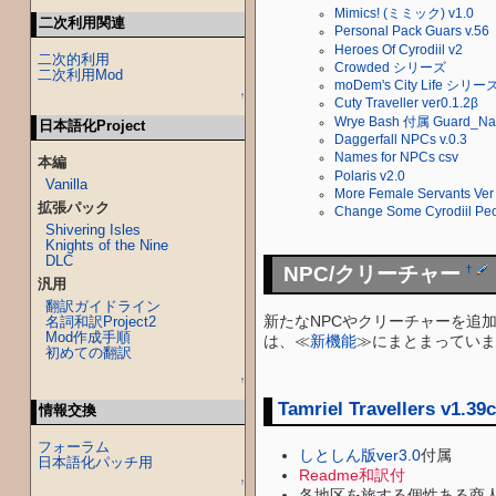
Mimics! (ミミック) v1.0
二次利用関連
Personal Pack Guars v.56
Heroes Of Cyrodiil v2
二次的利用
Crowded シリーズ
二次利用Mod
moDem's City Life シリー
↑
Cuty Traveller ver0.1.2β
Wrye Bash 付属 Guard_Na
日本語化Project
Daggerfall NPCs v.0.3
Names for NPCs csv
本編
Polaris v2.0
Vanilla
More Female Servants Ver
拡張パック
Change Some Cyrodiil Peo
Shivering Isles
Knights of the Nine
DLC
NPC/クリーチャー
†
汎用
翻訳ガイドライン
新たなNPCやクリーチャーを追加
名詞和訳Project2
Mod作成手順
は、≪
新機能
≫にまとまっていま
初めての翻訳
↑
Tamriel Travellers v1.39c
情報交換
フォーラム
しとしん版ver3.0
付属
日本語化パッチ用
Readme和訳付
↑
各地区を旅する個性ある商人