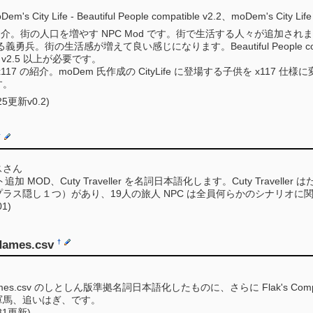
、moDem's City Life - Beautiful People compatible v2.2、moDe
 Life の紹介。街の人口を増やす NPC Mod です。街で生活する人々
兵。街の生活感が増えて良い感じになります。Beautiful People co
v2.5 以上が必要です。
e for x117 の紹介。moDem 氏作成の CityLife に登場する子供を x117 仕
す。
/25更新v0.2)
†
スさん
ト追加 MOD、Cuty Traveller を名詞日本語化します。Cuty Trave
ラス隠し１つ）があり、19人の旅人 NPC は全員何らかのシナリオに
01)
ames.csv
†
d_Names.csv のしとしん版準拠名詞日本語化したものに、さらに Flak's Co
軍馬、追いはぎ、です。
/31更新)