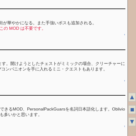
街道や街が華やかになる。また手強いボスも追加される。
はこの MOD は不要です。
↑
ます。開けようとしたチェストがミミックの場合、クリーチャーに
びコンパニオンを手に入れるミニ・クエストもあります。
↑
▲
■
MOD、PersonalPackGuarsを名詞日本語化します。Oblivio
た方も多いかと思います。
▼
↑