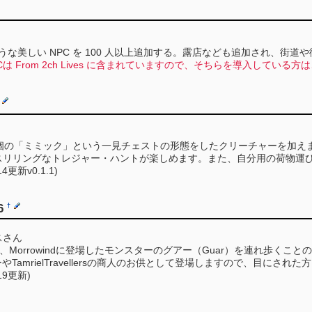
ような美しい NPC を 100 人以上追加する。露店なども追加され、
Cは From 2ch Lives に含まれていますので、そちらを導入している方
0個の「ミミック」という一見チェストの形態をしたクリーチャーを加え
スリリングなトレジャー・ハントが楽しめます。また、自分用の荷物運
/14更新v0.1.1)
6
†
スさん
作、Morrowindに登場したモンスターのグアー（Guar）を連れ歩くことのできる
TamrielTravellersの商人のお供として登場しますので、目にされ
/19更新)