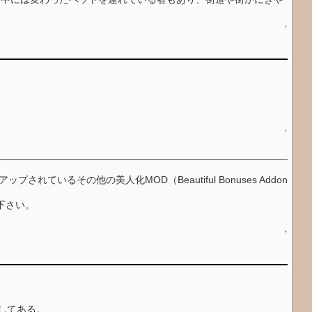
↑
↑
されているその他の美人化MOD（Beautiful Bonuses Addon
用下さい。
↑
正してある。