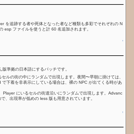
Player を追跡する者や死体となった者など種類も多彩でそれぞれの N
esp ファイルを使うと計 60 名追加されます。
↑
ん版準拠の日本語にするパッチです。
ayer にいるセルの街の中にランダムで出現します。夜間〜早朝に掛けては、
 で下着を非表示にしている場合は、裸の NPC が出てくる時があ
 は、Player にいるセルの街道沿いにランダムで出現します。Advanc
ので、出現率が低めの less 版も用意されています。
↑