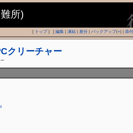
避難所)
[
トップ
] [
編集
|
凍結
|
差分
|
バックアップ
(
+
) |
添
PCクリーチャー
ャー
d