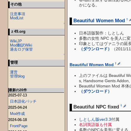
その他
かになる。
注意事項
ModList
Beautiful Women Mod
†
↑
ｚ49.org
日本語版製作：しとしん
多数の女性 NPC を美人に
WikiJP
印象としてはヴァニラの延長
Mod翻訳Wiki
（ダウンロード）
（2011/
過去ログ保管
↑
管理
†
Beautiful Women Mod
運営
上のファイルは Beautifu
管理blog
s, Handsome Gents Add
Beautiful Women
最新の20件
（ダウンロード）
2025-07-13
日本語化パッチ
Beautiful NPC fixed
†
2025-04-24
Mod作成
しとしん版ver3.3
付属
2024-06-18
名詞英語版も付属
FrontPage
多数のNPCを美形に変える