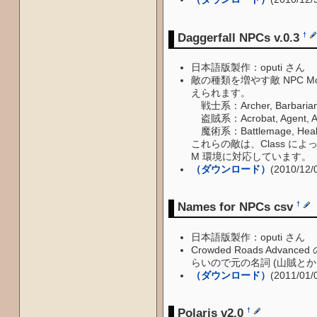
Daggerfall NPCs v.0.3
†
日本語版製作：oputi さん
敵の種類を増やす敵 NPC M
えられます。
戦士系：Archer, Barbarian, Cr
盗賊系：Acrobat, Agent, Assas
魔術系：Battlemage, Healer, M
これらの敵は、Class によ
M 環境に対応しています。
（ダウンロード）
(2010/12/
Names for NPCs csv
†
日本語版製作：oputi さん
Crowded Roads Adva
らいので元の名詞 (山賊とか
（ダウンロード）
(2011/01/
Polaris v2.0
†