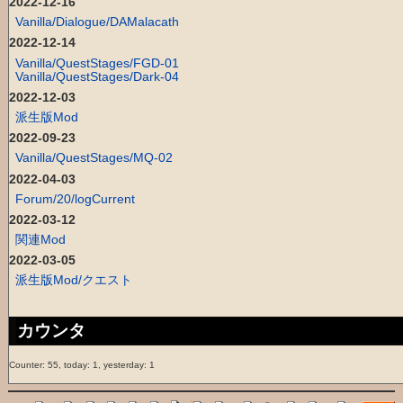
2022-12-16
Vanilla/Dialogue/DAMalacath
2022-12-14
Vanilla/QuestStages/FGD-01
Vanilla/QuestStages/Dark-04
2022-12-03
派生版Mod
2022-09-23
Vanilla/QuestStages/MQ-02
2022-04-03
Forum/20/logCurrent
2022-03-12
関連Mod
2022-03-05
派生版Mod/クエスト
カウンタ
Counter: 55, today: 1, yesterday: 1