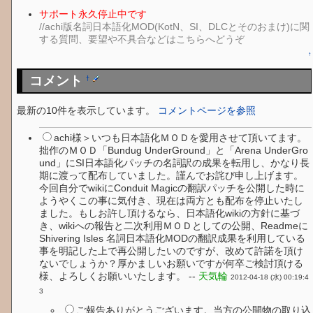
サポート永久停止中です
//achi版名詞日本語化MOD(KotN、SI、DLCとそのおまけ)に関
する質問、要望や不具合などはこちらへどうぞ
↑
コメント
†
最新の10件を表示しています。
コメントページを参照
achi様＞いつも日本語化ＭＯＤを愛用させて頂いてます。
拙作のＭＯＤ「Bundug UnderGround」と「Arena UnderGro
und」にSI日本語化パッチの名詞訳の成果を転用し、かなり長
期に渡って配布していました。謹んでお詫び申し上げます。
今回自分でwikiにConduit Magicの翻訳パッチを公開した時に
ようやくこの事に気付き、現在は両方とも配布を停止いたし
ました。もしお許し頂けるなら、日本語化wikiの方針に基づ
き、wikiへの報告と二次利用ＭＯＤとしての公開、Readmeに
Shivering Isles 名詞日本語化MODの翻訳成果を利用している
事を明記した上で再公開したいのですが、改めて許諾を頂け
ないでしょうか？厚かましいお願いですが何卒ご検討頂ける
様、よろしくお願いいたします。 --
天気輪
2012-04-18 (水) 00:19:4
3
ご報告ありがとうございます。当方の公開物の取り込