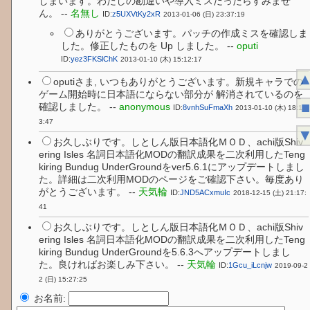
しまいます。わたしの勘違いや導入ミスだったらすみませ
ん。 --
名無し
ID:
z5UXVtKy2xR
2013-01-06 (日) 23:37:19
ありがとうございます。パッチの作成ミスを確認しま
した。修正したものを Up しました。 --
oputi
ID:
yez3FKSlChK
2013-01-10 (木) 15:12:17
oputiさま, いつもありがとうございます。新規キャラでの
ゲーム開始時に日本語にならない部分が 解消されているのを
■
確認しました。 --
anonymous
ID:
8vnhSuFmaXh
2013-01-10 (木) 18:1
3:47
お久しぶりです。しとしん版日本語化ＭＯＤ、achi版Shiv
ering Isles 名詞日本語化MODの翻訳成果を二次利用したTeng
kiring Bundug UnderGroundをver5.6.1にアップデートしまし
た。詳細は二次利用MODのページをご確認下さい。毎度あり
がとうございます。 --
天気輪
ID:
JND5ACxmuIc
2018-12-15 (土) 21:17:
41
お久しぶりです。しとしん版日本語化ＭＯＤ、achi版Shiv
ering Isles 名詞日本語化MODの翻訳成果を二次利用したTeng
kiring Bundug UnderGroundを5.6.3へアップデートしまし
た。良ければお楽しみ下さい。 --
天気輪
ID:
1Gcu_iLcnjw
2019-09-2
2 (日) 15:27:25
お名前: