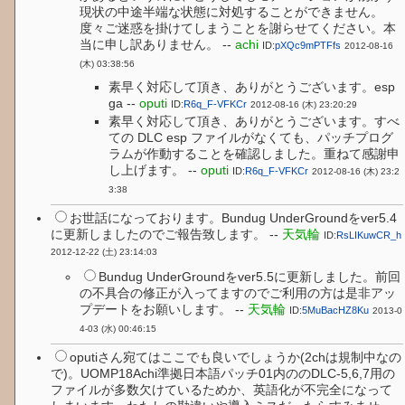
現状の中途半端な状態に対処することができません。
度々ご迷惑を掛けてしまうことを謝らせてください。本
当に申し訳ありません。 --
achi
ID:
pXQc9mPTFfs
2012-08-16
(木) 03:38:56
素早く対応して頂き、ありがとうございます。esp
ga --
oputi
ID:
R6q_F-VFKCr
2012-08-16 (木) 23:20:29
素早く対応して頂き、ありがとうございます。すべ
ての DLC esp ファイルがなくても、パッチプログ
ラムが作動することを確認しました。重ねて感謝申
し上げます。 --
oputi
ID:
R6q_F-VFKCr
2012-08-16 (木) 23:2
3:38
お世話になっております。Bundug UnderGroundをver5.4
に更新しましたのでご報告致します。 --
天気輪
ID:
RsLIKuwCR_h
2012-12-22 (土) 23:14:03
Bundug UnderGroundをver5.5に更新しました。前回
の不具合の修正が入ってますのでご利用の方は是非アッ
プデートをお願いします。 --
天気輪
ID:
5MuBacHZ8Ku
2013-0
4-03 (水) 00:46:15
oputiさん宛てはここでも良いでしょうか(2chは規制中なの
で)。UOMP18Achi準拠日本語パッチ01内ののDLC-5,6,7用の
ファイルが多数欠けているためか、英語化が不完全になって