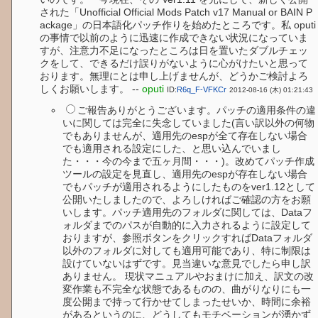
された「Unofficial Official Mods Patch v17 Manual or BAIN P
ackage」の日本語化パッチ作りを始めたところです。私 oputi
の事情で以前のように迅速に作成できない状況になっていま
すが、注意力不足になったところは日を置いたダブルチェッ
クをして、できるだけ誤りがないように心がけたいと思って
おります。無理にとは申し上げませんが、どうかご検討よろ
しくお願いします。 --
oputi
ID:
R6q_F-VFKCr
2012-08-16 (木) 01:21:43
ご報告ありがとうございます。パッチの適用条件の違
いに関しては完全に失念していました(言い訳以外の何物
でもありませんが、適用先のespが全て存在しない場合
でも適用される設定にした、と思い込んでいまし
た・・・今の今まで五ヶ月間・・・)。改めてパッチ作成
ツールの設定を見直し、適用先のespが存在しない場合
でもパッチが適用されるようにしたものをver1.12として
公開いたしましたので、よろしければご確認の方をお願
いします。パッチ適用先のフォルダに関しては、Dataフ
ォルダまでのパスが自動的に入力されるように設定して
おりますが、参照ボタンをクリックすればDataフォルダ
以外のフォルダに対しても適用可能であり、特に制限は
設けていないはずです。見当違いな意見でしたら申し訳
ありません。 現状マニュアルやおまけに加え、訳文の改
変作業も不完全な状態であるものの、曲がりなりにも一
度公開まで持って行かせてしまったせいか、時間に余裕
があるというのに、どうしてもモチベーションが湧かず