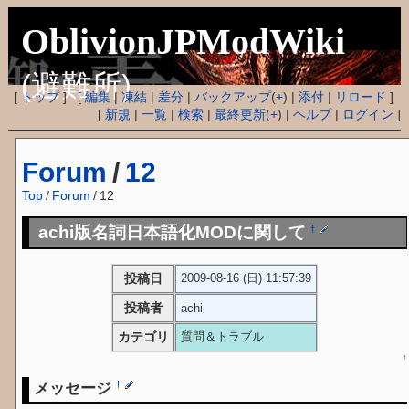
OblivionJPModWiki
(避難所)
[
トップ
] [
編集
|
凍結
|
差分
|
バックアップ
(
+
) |
添付
|
リロード
]
[
新規
|
一覧
|
検索
|
最終更新
(
+
) |
ヘルプ
|
ログイン
]
Forum
/
12
Top
/
Forum
/
12
achi版名詞日本語化MODに関して
†
投稿日
2009-08-16 (日) 11:57:39
投稿者
achi
カテゴリ
質問＆トラブル
↑
メッセージ
†