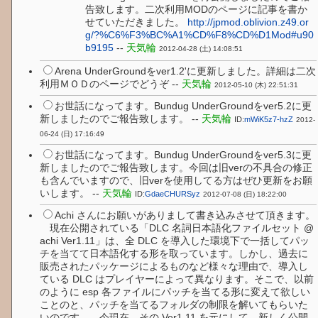
告致します。二次利用MODのページに記事を書か
せていただきました。
http://jpmod.oblivion.z49.or
g/?%C6%F3%BC%A1%CD%F8%CD%D1Mod#u90
b9195
--
天気輪
2012-04-28 (土) 14:08:51
Arena UnderGroundをver1.2'に更新しました。詳細は二次
利用ＭＯＤのページでどうぞ --
天気輪
2012-05-10 (木) 22:51:31
お世話になってます。Bundug UnderGroundをver5.2に更
新しましたのでご報告致します。 --
天気輪
ID:
mWiK5z7-hzZ
2012-
06-24 (日) 17:16:49
お世話になってます。Bundug UnderGroundをver5.3に更
新しましたのでご報告致します。今回は旧verの不具合の修正
も含んでいますので、旧verを使用してる方はぜひ更新をお願
いします。 --
天気輪
ID:
GdaeCHURSyz
2012-07-08 (日) 18:22:00
Achi さんにお願いがありまして書き込みさせて頂きます。
現在公開されている「DLC 名詞日本語化ファイルセット @
achi Ver1.11」は、全 DLC を導入した環境下で一括してパッ
チを当てて日本語化する形を取っています。しかし、過去に
販売されたパッケージによるものなど様々な理由で、導入し
ている DLC はプレイヤーによって異なります。そこで、以前
のように esp 各ファイルにパッチを当てる形に変えて欲しい
ことのと、パッチを当てるフォルダの制限を解いてもらいた
いのです。 今現在、その Ver1.11 を元にして、新しく公開