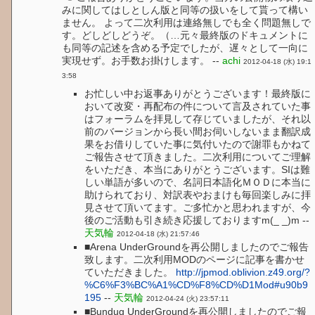
みに関してはしとしん版と同等の扱いをして貰って構い
ません。 よって二次利用は連絡無しでも全く問題無しで
す。どしどしどうぞ。（…元々最終版のドキュメントに
も同等の記述を含める予定でしたが、遅々として一向に
実現せず。お手数お掛けします。 --
achi
2012-04-18 (水) 19:1
3:58
お忙しい中お返事ありがとうございます！最終版に
おいて改変・再配布の件について言及されていた事
はフォーラムを拝見して存じていましたが、それ以
前のバージョンから長い間お伺いしないまま翻訳成
果をお借りしていた事に気付いたので謝罪もかねて
ご報告させて頂きました。二次利用についてご理解
をいただき、本当にありがとうございます。SIは難
しい単語が多いので、名詞日本語化ＭＯＤに本当に
助けられており、対訳表やおまけも毎回楽しみに拝
見させて頂いてます。ご多忙かと思われますが、今
後のご活動も引き続き応援しておりますm(_ _)m --
天気輪
2012-04-18 (水) 21:57:46
■Arena UnderGroundを再公開しましたのでご報告
致します。二次利用MODのページに記事を書かせ
ていただきました。
http://jpmod.oblivion.z49.org/?
%C6%F3%BC%A1%CD%F8%CD%D1Mod#u90b9
195
--
天気輪
2012-04-24 (火) 23:57:11
■Bundug UnderGroundを再公開しましたのでご報